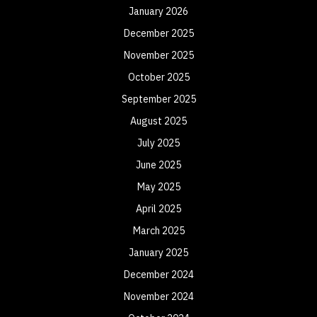
January 2026
December 2025
November 2025
October 2025
September 2025
August 2025
July 2025
June 2025
May 2025
April 2025
March 2025
January 2025
December 2024
November 2024