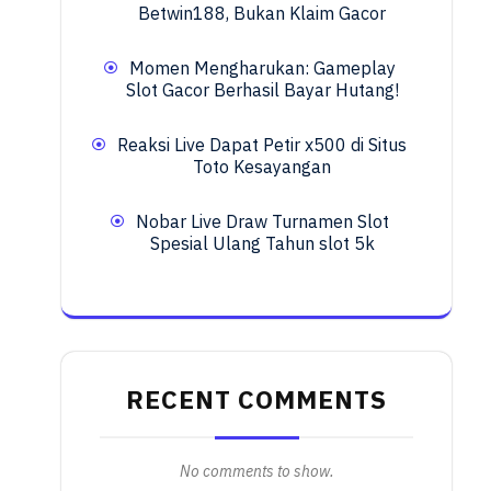
Betwin188, Bukan Klaim Gacor
Momen Mengharukan: Gameplay
Slot Gacor Berhasil Bayar Hutang!
Reaksi Live Dapat Petir x500 di Situs
Toto Kesayangan
Nobar Live Draw Turnamen Slot
Spesial Ulang Tahun slot 5k
RECENT COMMENTS
No comments to show.