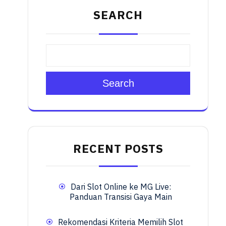
SEARCH
Search
RECENT POSTS
Dari Slot Online ke MG Live:
Panduan Transisi Gaya Main
Rekomendasi Kriteria Memilih Slot