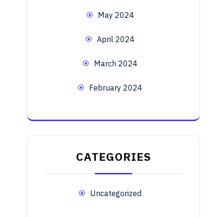
May 2024
April 2024
March 2024
February 2024
CATEGORIES
Uncategorized