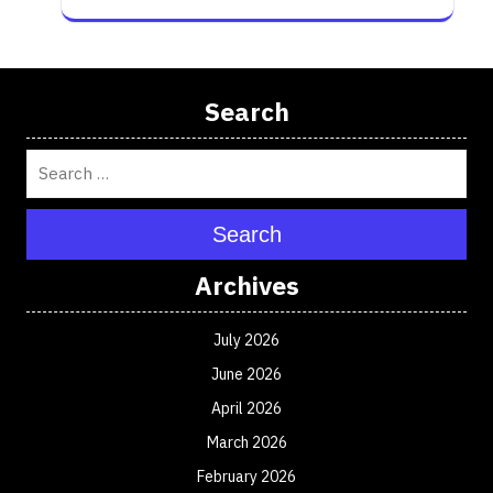
Search
Search
Archives
July 2026
June 2026
April 2026
March 2026
February 2026