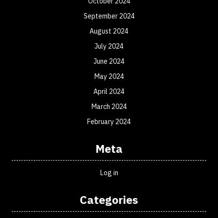
October 2024
September 2024
August 2024
July 2024
June 2024
May 2024
April 2024
March 2024
February 2024
Meta
Log in
Categories