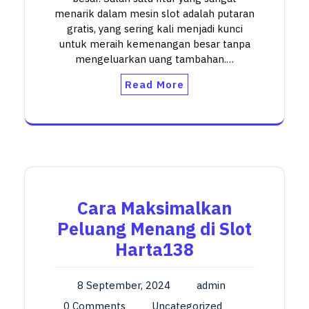
menarik dalam mesin slot adalah putaran
gratis, yang sering kali menjadi kunci
untuk meraih kemenangan besar tanpa
mengeluarkan uang tambahan.…
Read More
Cara Maksimalkan
Peluang Menang di Slot
Harta138
8 September, 2024
admin
0 Comments
Uncategorized