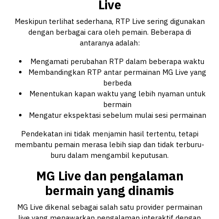
Live
Meskipun terlihat sederhana, RTP Live sering digunakan
dengan berbagai cara oleh pemain. Beberapa di
antaranya adalah:
Mengamati perubahan RTP dalam beberapa waktu
Membandingkan RTP antar permainan MG Live yang
berbeda
Menentukan kapan waktu yang lebih nyaman untuk
bermain
Mengatur ekspektasi sebelum mulai sesi permainan
Pendekatan ini tidak menjamin hasil tertentu, tetapi
membantu pemain merasa lebih siap dan tidak terburu-
buru dalam mengambil keputusan.
MG Live dan pengalaman
bermain yang dinamis
MG Live dikenal sebagai salah satu provider permainan
live yang menawarkan pengalaman interaktif dengan