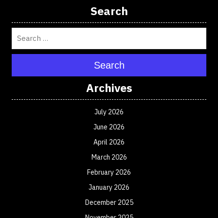
Search
Search
Archives
July 2026
June 2026
April 2026
March 2026
February 2026
January 2026
December 2025
November 2025