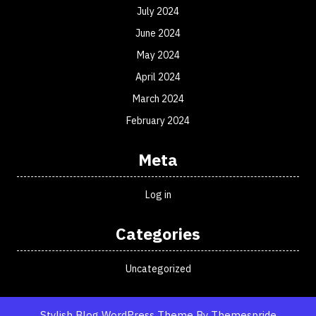
July 2024
June 2024
May 2024
April 2024
March 2024
February 2024
Meta
Log in
Categories
Uncategorized
Stylish Blog WordPress Theme
By Themespride