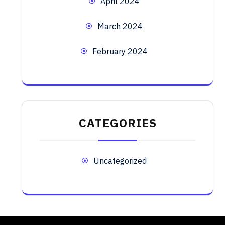
April 2024
March 2024
February 2024
CATEGORIES
Uncategorized