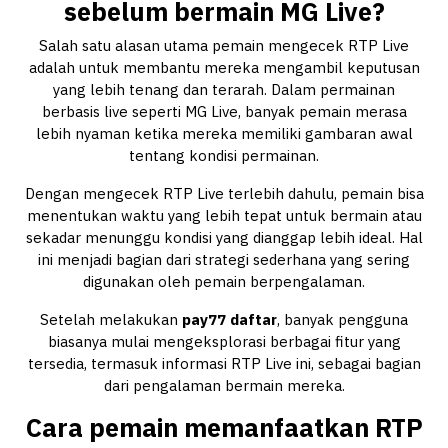
sebelum bermain MG Live?
Salah satu alasan utama pemain mengecek RTP Live
adalah untuk membantu mereka mengambil keputusan
yang lebih tenang dan terarah. Dalam permainan
berbasis live seperti MG Live, banyak pemain merasa
lebih nyaman ketika mereka memiliki gambaran awal
tentang kondisi permainan.
Dengan mengecek RTP Live terlebih dahulu, pemain bisa
menentukan waktu yang lebih tepat untuk bermain atau
sekadar menunggu kondisi yang dianggap lebih ideal. Hal
ini menjadi bagian dari strategi sederhana yang sering
digunakan oleh pemain berpengalaman.
Setelah melakukan
pay77 daftar
, banyak pengguna
biasanya mulai mengeksplorasi berbagai fitur yang
tersedia, termasuk informasi RTP Live ini, sebagai bagian
dari pengalaman bermain mereka.
Cara pemain memanfaatkan RTP