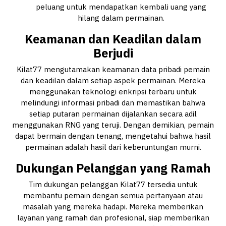
peluang untuk mendapatkan kembali uang yang
hilang dalam permainan.
Keamanan dan Keadilan dalam
Berjudi
Kilat77 mengutamakan keamanan data pribadi pemain
dan keadilan dalam setiap aspek permainan. Mereka
menggunakan teknologi enkripsi terbaru untuk
melindungi informasi pribadi dan memastikan bahwa
setiap putaran permainan dijalankan secara adil
menggunakan RNG yang teruji. Dengan demikian, pemain
dapat bermain dengan tenang, mengetahui bahwa hasil
permainan adalah hasil dari keberuntungan murni.
Dukungan Pelanggan yang Ramah
Tim dukungan pelanggan Kilat77 tersedia untuk
membantu pemain dengan semua pertanyaan atau
masalah yang mereka hadapi. Mereka memberikan
layanan yang ramah dan profesional, siap memberikan