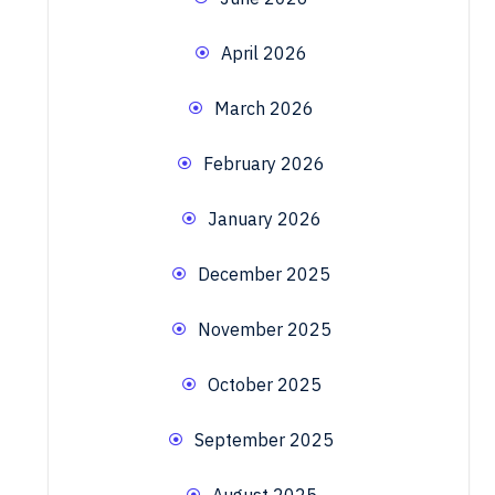
April 2026
March 2026
February 2026
January 2026
December 2025
November 2025
October 2025
September 2025