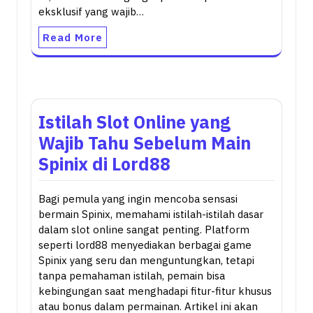
eksklusif yang wajib…
Read More
Istilah Slot Online yang
Wajib Tahu Sebelum Main
Spinix di Lord88
Bagi pemula yang ingin mencoba sensasi
bermain Spinix, memahami istilah-istilah dasar
dalam slot online sangat penting. Platform
seperti lord88 menyediakan berbagai game
Spinix yang seru dan menguntungkan, tetapi
tanpa pemahaman istilah, pemain bisa
kebingungan saat menghadapi fitur-fitur khusus
atau bonus dalam permainan. Artikel ini akan