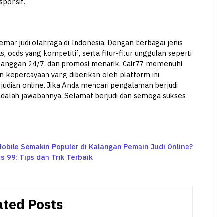
sponsif.
mar judi olahraga di Indonesia. Dengan berbagai jenis
, odds yang kompetitif, serta fitur-fitur unggulan seperti
langgan 24/7, dan promosi menarik, Cair77 memenuhi
kepercayaan yang diberikan oleh platform ini
judian online. Jika Anda mencari pengalaman berjudi
dalah jawabannya. Selamat berjudi dan semoga sukses!
Mobile Semakin Populer di Kalangan Pemain Judi Online?
 99: Tips dan Trik Terbaik
ated Posts