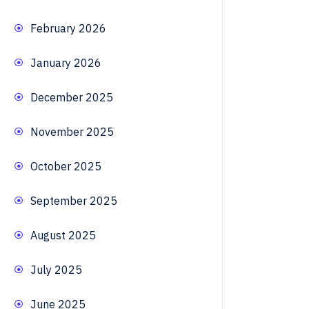
February 2026
January 2026
December 2025
November 2025
October 2025
September 2025
August 2025
July 2025
June 2025