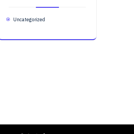
Uncategorized