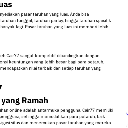
uas
enyediakan pasar taruhan yang luas. Anda bisa
aruhan tunggal, taruhan parlay, hingga taruhan spesifik
 banyak lagi. Pasar taruhan yang luas ini memberi lebih
leh Cair77 sangat kompetitif dibandingkan dengan
tensi keuntungan yang lebih besar bagi para petaruh.
ndapatkan nilai terbaik dari setiap taruhan yang
7
 yang Ramah
ruhan online adalah antarmuka pengguna. Cair77 memiliki
pengguna, sehingga memudahkan para petaruh, baik
gasi situs dan menemukan pasar taruhan yang mereka