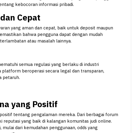
entang kebocoran informasi pribadi.
 dan Cepat
ran yang aman dan cepat, baik untuk deposit maupun
 memastikan bahwa pengguna dapat dengan mudah
erlambatan atau masalah lainnya.
mematuhi semua regulasi yang berlaku di industri
a platform beroperasi secara legal dan transparan,
 petaruh.
a yang Positif
ositif tentang pengalaman mereka. Dari berbagai forum
ki reputasi yang baik di kalangan komunitas judi online.
, mulai dari kemudahan penggunaan, odds yang