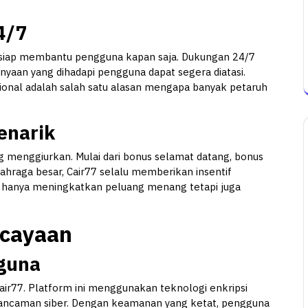
4/7
 siap membantu pengguna kapan saja. Dukungan 24/7
yaan yang dihadapi pengguna dapat segera diatasi.
ional adalah salah satu alasan mengapa banyak petaruh
enarik
g menggiurkan. Mulai dari bonus selamat datang, bonus
lahraga besar, Cair77 selalu memberikan insentif
ak hanya meningkatkan peluang menang tetapi juga
cayaan
guna
air77. Platform ini menggunakan teknologi enkripsi
i ancaman siber. Dengan keamanan yang ketat, pengguna