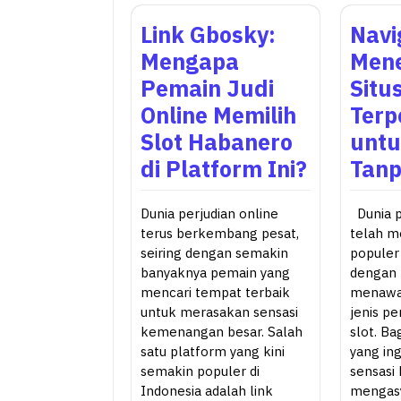
Link Gbosky:
Navi
Mengapa
Men
Pemain Judi
Situ
Online Memilih
Terp
Slot Habanero
untu
di Platform Ini?
Tanp
Dunia perjudian online
Dunia p
terus berkembang pesat,
telah m
seiring dengan semakin
populer 
banyaknya pemain yang
dengan r
mencari tempat terbaik
menawa
untuk merasakan sensasi
jenis p
kemenangan besar. Salah
slot. Ba
satu platform yang kini
yang in
semakin populer di
sensasi
Indonesia adalah link
mengasy