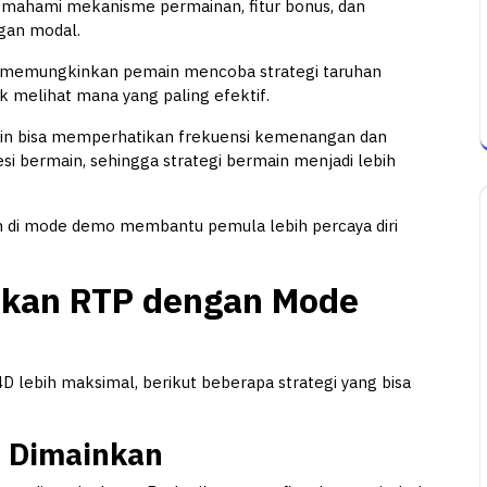
ahami mekanisme permainan, fitur bonus, dan
gan modal.
memungkinkan pemain mencoba strategi taruhan
k melihat mana yang paling efektif.
n bisa memperhatikan frekuensi kemenangan dan
si bermain, sehingga strategi bermain menjadi lebih
 di mode demo membantu pemula lebih percaya diri
lkan RTP dengan Mode
 lebih maksimal, berikut beberapa strategi yang bisa
n Dimainkan