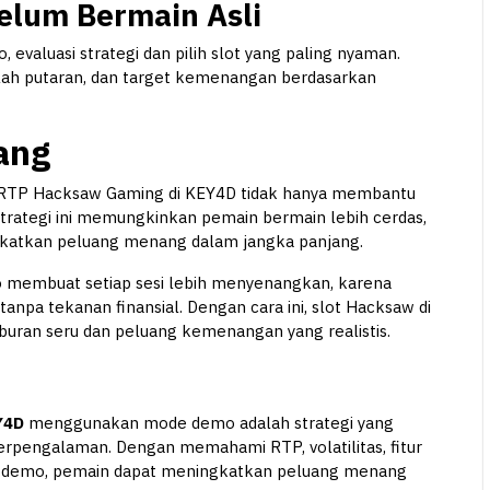
belum Bermain Asli
evaluasi strategi dan pilih slot yang paling nyaman.
ah putaran, dan target kemenangan berdasarkan
ang
TP Hacksaw Gaming di KEY4D tidak hanya membantu
trategi ini memungkinkan pemain bermain lebih cerdas,
ngkatkan peluang menang dalam jangka panjang.
o membuat setiap sesi lebih menyenangkan, karena
tanpa tekanan finansial. Dengan cara ini, slot Hacksaw di
uran seru dan peluang kemenangan yang realistis.
Y4D
menggunakan mode demo adalah strategi yang
rpengalaman. Dengan memahami RTP, volatilitas, fitur
de demo, pemain dapat meningkatkan peluang menang