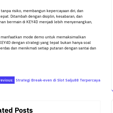
anpa risiko, membangun kepercayaan diri, dan
pat. Ditambah dengan disiplin, kesabaran, dan
aman bermain di KEY4D menjadi lebih menyenangkan,
li, manfaatkan mode demo untuk memaksimalkan
KEY4D dengan strategi yang tepat bukan hanya soal
cerdas dan menikmati setiap putaran dengan santai dan
revious:
Strategi Break-even di Slot Salju88 Terpercaya
ated Posts