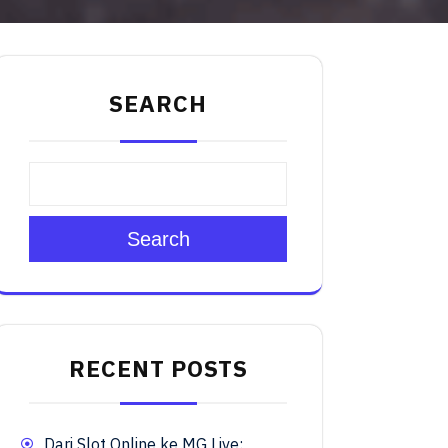
SEARCH
Search
RECENT POSTS
Dari Slot Online ke MG Live: