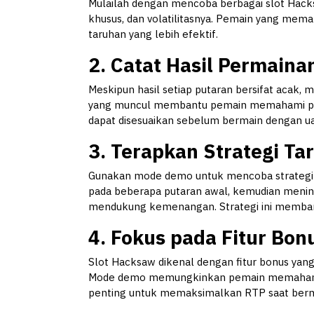
Mulailah dengan mencoba berbagai slot Hacks
khusus, dan volatilitasnya. Pemain yang mema
taruhan yang lebih efektif.
2. Catat Hasil Permaina
Meskipun hasil setiap putaran bersifat acak,
yang muncul membantu pemain memahami pola 
dapat disesuaikan sebelum bermain dengan uan
3. Terapkan Strategi T
Gunakan mode demo untuk mencoba strategi ta
pada beberapa putaran awal, kemudian mening
mendukung kemenangan. Strategi ini memban
4. Fokus pada Fitur Bon
Slot Hacksaw dikenal dengan fitur bonus yang m
Mode demo memungkinkan pemain memahami 
penting untuk memaksimalkan RTP saat berma