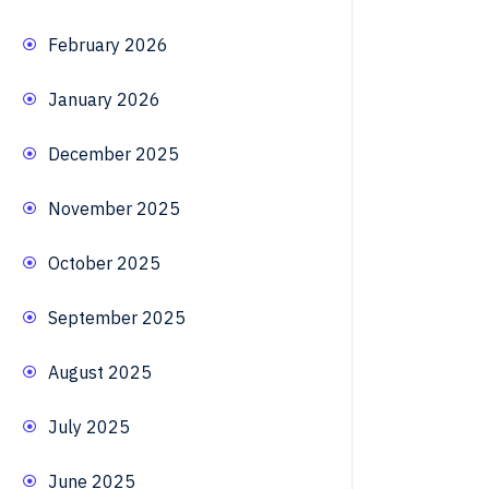
February 2026
January 2026
December 2025
November 2025
October 2025
September 2025
August 2025
July 2025
June 2025