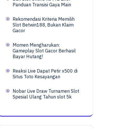
Panduan Transisi Gaya Main
Rekomendasi Kriteria Memilih
Slot Betwin188, Bukan Klaim
Gacor
Momen Mengharukan:
Gameplay Slot Gacor Berhasil
Bayar Hutang!
Reaksi Live Dapat Petir x500 di
Situs Toto Kesayangan
Nobar Live Draw Turnamen Slot
Spesial Ulang Tahun slot 5k