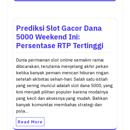
Prediksi Slot Gacor Dana
5000 Weekend Ini:
Persentase RTP Tertinggi
Dunia permainan slot online semakin ramai
dibicarakan, terutama menjelang akhir pekan
ketika banyak pemain mencari hiburan ringan
setelah aktivitas sehari-hari. Salah satu istilah
yang sering muncul adalah slot dana 5000, yang
kini menjadi pilihan populer karena modalnya
yang kecil dan aksesnya yang mudah. Bahkan
banyak komunitas membahas strategi dan
pola…
Read More