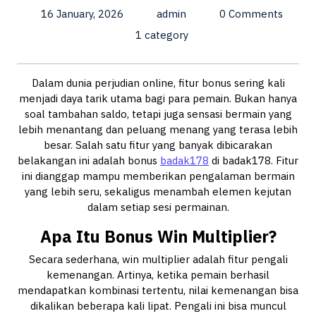
16 January, 2026
admin
0 Comments
1 category
Dalam dunia perjudian online, fitur bonus sering kali
menjadi daya tarik utama bagi para pemain. Bukan hanya
soal tambahan saldo, tetapi juga sensasi bermain yang
lebih menantang dan peluang menang yang terasa lebih
besar. Salah satu fitur yang banyak dibicarakan
belakangan ini adalah bonus
badak178
di badak178. Fitur
ini dianggap mampu memberikan pengalaman bermain
yang lebih seru, sekaligus menambah elemen kejutan
dalam setiap sesi permainan.
Apa Itu Bonus Win Multiplier?
Secara sederhana, win multiplier adalah fitur pengali
kemenangan. Artinya, ketika pemain berhasil
mendapatkan kombinasi tertentu, nilai kemenangan bisa
dikalikan beberapa kali lipat. Pengali ini bisa muncul