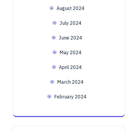
August 2024
July 2024
June 2024
May 2024
April 2024
March 2024
February 2024