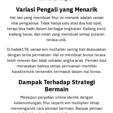
Variasi Pengali yang Menarik
Hal lain yang membuat fitur ini menarik adalah variasi
nilai pengalinya. Tidak hanya satu atau dua kali lipat,
tetapi bisa hadir dalam berbagai tingkatan. Kadang kecil,
kadang besar, dan inilah yang membuat setiap putaran
terasa unik.
Di badak178, variasi win multiplier sering kali disesuaikan
dengan tema permainan. Hal ini membuat bonus terasa
lebih relevan dan tidak sekadar angka acak. Pemain bisa
merasakan bahwa setiap permainan memiliki
karakteristik tersendiri, termasuk dalam hal bonus.
Dampak Terhadap Strategi
Bermain
Meskipun perjudian online identik dengan
keberuntungan, fitur seperti win multiplier tetap
memengaruhi cara pemain bermain. Banyak pemain