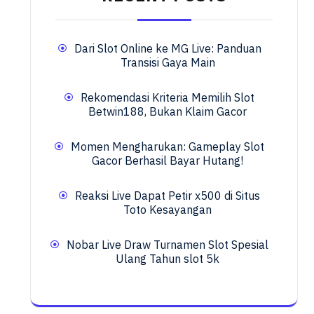
Dari Slot Online ke MG Live: Panduan
Transisi Gaya Main
Rekomendasi Kriteria Memilih Slot
Betwin188, Bukan Klaim Gacor
Momen Mengharukan: Gameplay Slot
Gacor Berhasil Bayar Hutang!
Reaksi Live Dapat Petir x500 di Situs
Toto Kesayangan
Nobar Live Draw Turnamen Slot Spesial
Ulang Tahun slot 5k