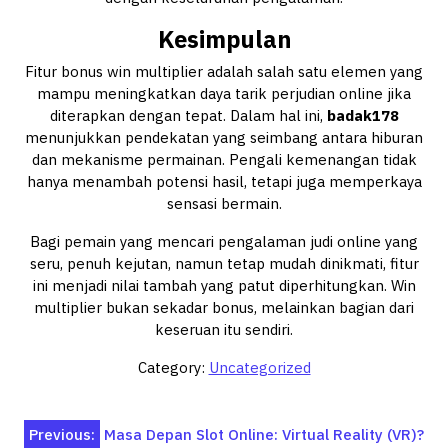
Kesimpulan
Fitur bonus win multiplier adalah salah satu elemen yang
mampu meningkatkan daya tarik perjudian online jika
diterapkan dengan tepat. Dalam hal ini,
badak178
menunjukkan pendekatan yang seimbang antara hiburan
dan mekanisme permainan. Pengali kemenangan tidak
hanya menambah potensi hasil, tetapi juga memperkaya
sensasi bermain.
Bagi pemain yang mencari pengalaman judi online yang
seru, penuh kejutan, namun tetap mudah dinikmati, fitur
ini menjadi nilai tambah yang patut diperhitungkan. Win
multiplier bukan sekadar bonus, melainkan bagian dari
keseruan itu sendiri.
Category:
Uncategorized
Post
Previous:
Masa Depan Slot Online: Virtual Reality (VR)?