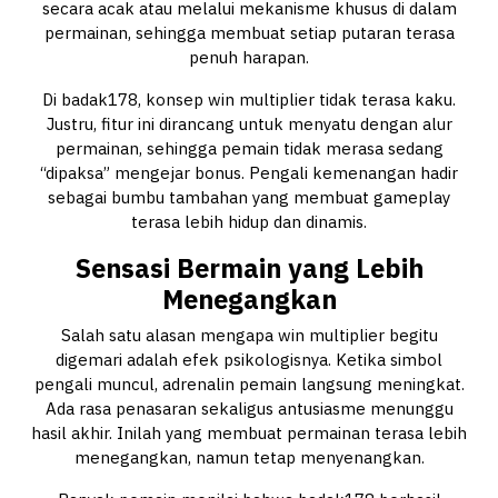
secara acak atau melalui mekanisme khusus di dalam
permainan, sehingga membuat setiap putaran terasa
penuh harapan.
Di badak178, konsep win multiplier tidak terasa kaku.
Justru, fitur ini dirancang untuk menyatu dengan alur
permainan, sehingga pemain tidak merasa sedang
“dipaksa” mengejar bonus. Pengali kemenangan hadir
sebagai bumbu tambahan yang membuat gameplay
terasa lebih hidup dan dinamis.
Sensasi Bermain yang Lebih
Menegangkan
Salah satu alasan mengapa win multiplier begitu
digemari adalah efek psikologisnya. Ketika simbol
pengali muncul, adrenalin pemain langsung meningkat.
Ada rasa penasaran sekaligus antusiasme menunggu
hasil akhir. Inilah yang membuat permainan terasa lebih
menegangkan, namun tetap menyenangkan.