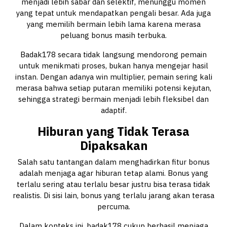
menjadi lebih sabar dan selektif, menunggu momen
yang tepat untuk mendapatkan pengali besar. Ada juga
yang memilih bermain lebih lama karena merasa
peluang bonus masih terbuka.
Badak178 secara tidak langsung mendorong pemain
untuk menikmati proses, bukan hanya mengejar hasil
instan. Dengan adanya win multiplier, pemain sering kali
merasa bahwa setiap putaran memiliki potensi kejutan,
sehingga strategi bermain menjadi lebih fleksibel dan
adaptif.
Hiburan yang Tidak Terasa
Dipaksakan
Salah satu tantangan dalam menghadirkan fitur bonus
adalah menjaga agar hiburan tetap alami. Bonus yang
terlalu sering atau terlalu besar justru bisa terasa tidak
realistis. Di sisi lain, bonus yang terlalu jarang akan terasa
percuma.
Dalam konteks ini, badak178 cukup berhasil menjaga