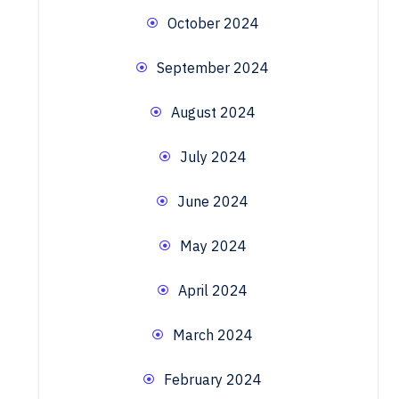
October 2024
September 2024
August 2024
July 2024
June 2024
May 2024
April 2024
March 2024
February 2024