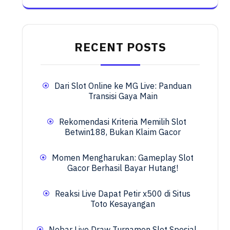
RECENT POSTS
Dari Slot Online ke MG Live: Panduan
Transisi Gaya Main
Rekomendasi Kriteria Memilih Slot
Betwin188, Bukan Klaim Gacor
Momen Mengharukan: Gameplay Slot
Gacor Berhasil Bayar Hutang!
Reaksi Live Dapat Petir x500 di Situs
Toto Kesayangan
Nobar Live Draw Turnamen Slot Spesial