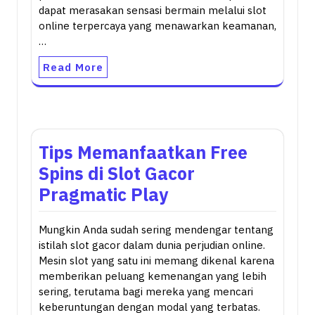
dapat merasakan sensasi bermain melalui slot
online terpercaya yang menawarkan keamanan,
…
Read More
Tips Memanfaatkan Free
Spins di Slot Gacor
Pragmatic Play
Mungkin Anda sudah sering mendengar tentang
istilah slot gacor dalam dunia perjudian online.
Mesin slot yang satu ini memang dikenal karena
memberikan peluang kemenangan yang lebih
sering, terutama bagi mereka yang mencari
keberuntungan dengan modal yang terbatas.